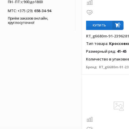
ПН - ПТ: с 9:00 до 18:00
МТС:
+375 (29)
658-34-94
Приём заказов онлайн,
круглосуточно!
КУПИТЬ
RT_g6680m-91-239628
Тип товара:
Кроссовк
Размерный ряд:
41-45
Количество в упаковк
Бренд:
RT_g6680m-91-23