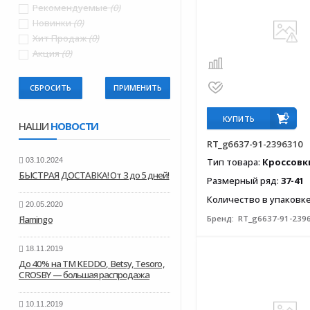
Рекомендуемые
(0)
Новинки
(0)
Хит Продаж
(0)
Акция
(0)
СБРОСИТЬ
КУПИТЬ
НАШИ
НОВОСТИ
RT_g6637-91-2396310
03.10.2024
Тип товара:
Кроссовк
БЫСТРАЯ ДОСТАВКА! От 3 до 5 дней!
Размерный ряд:
37-41
Количество в упаковк
20.05.2020
Flamingo
Бренд:
RT_g6637-91-239
18.11.2019
До 40% на ТМ KEDDO, Betsy, Tesoro,
CROSBY — большая распродажа
10.11.2019