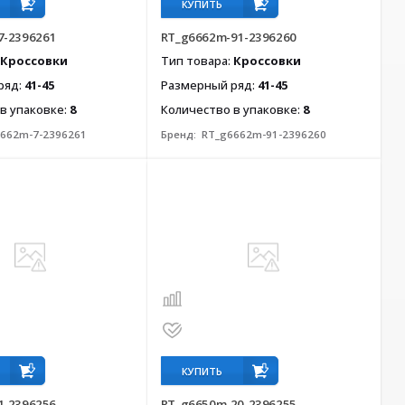
КУПИТЬ
7-2396261
RT_g6662m-91-2396260
Кроссовки
Тип товара:
Кроссовки
ряд:
41-45
Размерный ряд:
41-45
в упаковке:
8
Количество в упаковке:
8
662m-7-2396261
Бренд:
RT_g6662m-91-2396260
КУПИТЬ
1-2396256
RT_g6650m-20-2396255