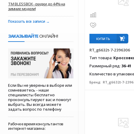
ТМ BLESSBOX - скидки до 44% на
зимние модели!
Показать все записи
ЗАКАЗЫВАЙТЕ
ОНЛАЙН!
КУПИТЬ
RT_g6632t-7-2396306
Тип товара:
Кроссовк
Размерный ряд:
36-41
Количество в упаковк
Бренд:
RT_g6632t-7-239
Если Вы не уверены в выборе или
сомневаетесь - наши
специалисты бесплатно
проконсультируют вас и помогут
выбрать. Вы всегда можете
задать вопрос по телефону
Рабочее время консультантов
интернет-магазина: