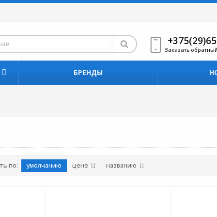
+375(29)65
Заказать обратны
БРЕНДЫ
Н
ть по:
умолчанию
цене
названию