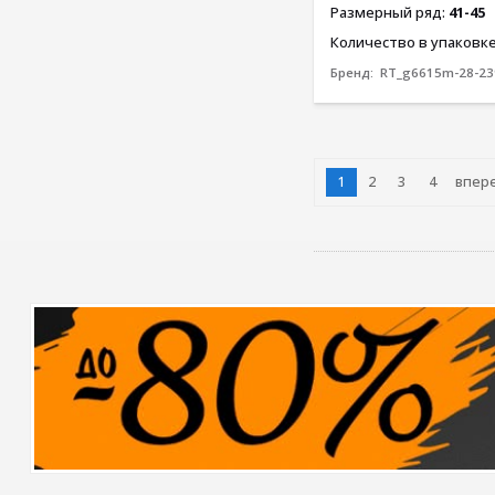
Размерный ряд:
41-45
Количество в упаковк
Бренд:
RT_g6615m-28-23
1
2
3
4
впер