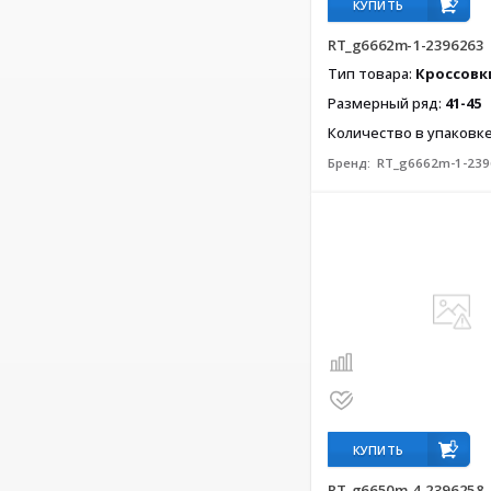
КУПИТЬ
RT_g6662m-1-2396263
Тип товара:
Кроссовк
Размерный ряд:
41-45
Количество в упаковк
Бренд:
RT_g6662m-1-239
КУПИТЬ
RT_g6650m-4-2396258