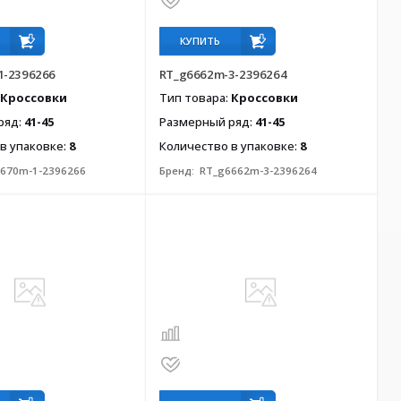
КУПИТЬ
1-2396266
RT_g6662m-3-2396264
Кроссовки
Тип товара:
Кроссовки
ряд:
41-45
Размерный ряд:
41-45
в упаковке:
8
Количество в упаковке:
8
670m-1-2396266
Бренд:
RT_g6662m-3-2396264