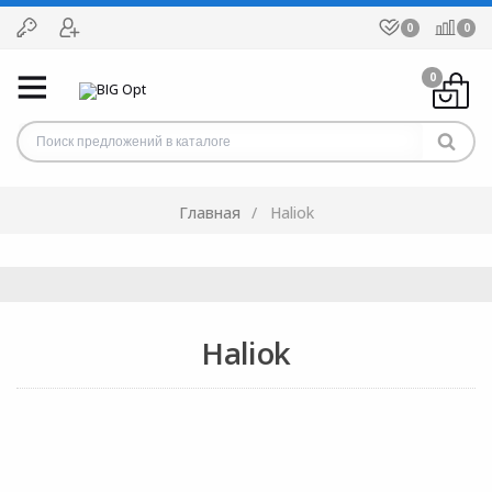
0
0
0
Главная
Haliok
Haliok