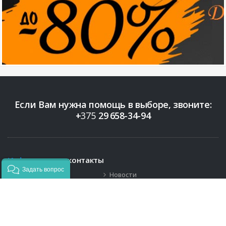
Если Вам нужна помощь в выборе, звоните:
+
375
29
658-34-94
Информация
и контакты
Задать вопрос
Бренды
Новости
Контакты
+375 (29)
658-34-94
info@bigopt.by