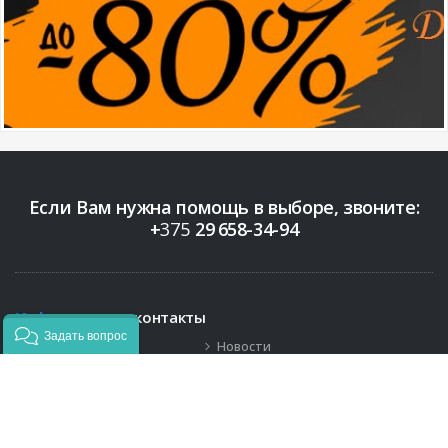
Если Вам нужна помощь в выборе, звоните:
+
375
29
658-34-94
Информация
и контакты
Задать вопрос
Бренды
Новости
Контакты
+375 (29)
658-34-94
info@bigopt.by