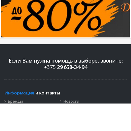
Если Вам нужна помощь в выборе, звоните:
+
375
29
658-34-94
Информация
и контакты
Бренды
Новости
Контакты
+375 (29)
658-34-94
info@bigopt.by