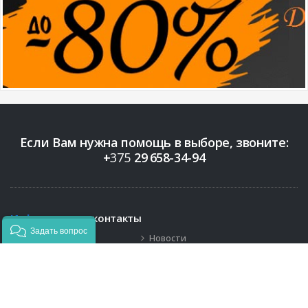
Если Вам нужна помощь в выборе, звоните:
+
375
29
658-34-94
Информация
и контакты
Задать вопрос
Бренды
Новости
Контакты
+375 (29)
658-34-94
info@bigopt.by