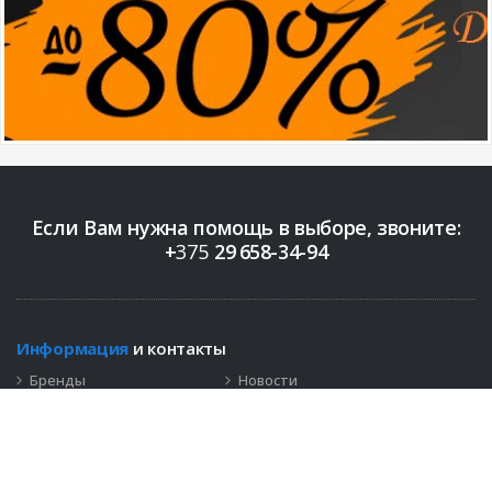
Если Вам нужна помощь в выборе, звоните:
+
375
29
658-34-94
Информация
и контакты
Бренды
Новости
Контакты
+375 (29)
658-34-94
info@bigopt.by