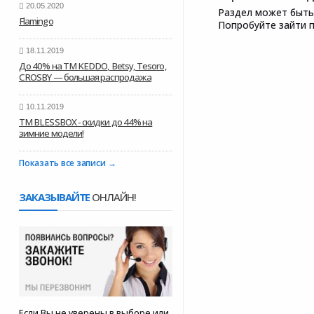
20.05.2020
Раздел может быть
Flamingo
Попробуйте зайти п
18.11.2019
До 40% на ТМ KEDDO, Betsy, Tesoro,
CROSBY — большая распродажа
10.11.2019
ТМ BLESSBOX - скидки до 44% на
зимние модели!
Показать все записи
ЗАКАЗЫВАЙТЕ
ОНЛАЙН!
Если Вы не уверены в выборе или