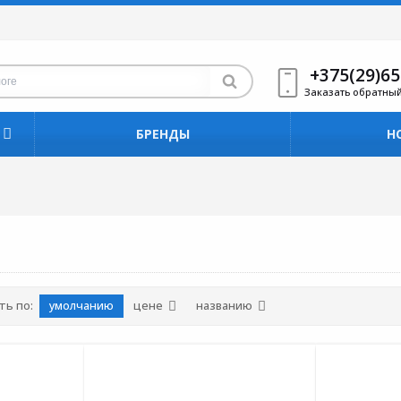
+375(29)65
Заказать обратны
БРЕНДЫ
Н
ть по:
умолчанию
цене
названию