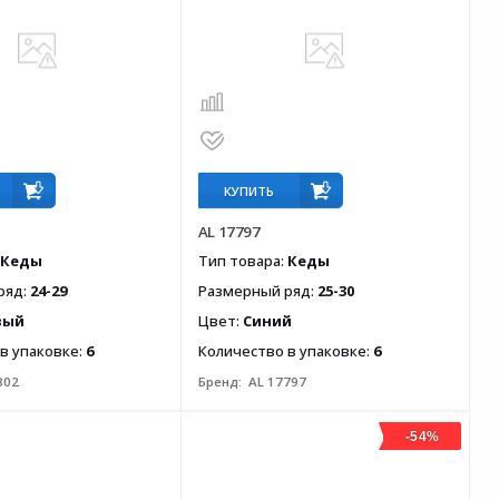
КУПИТЬ
AL 17797
Кеды
Тип товара:
Кеды
ряд:
24-29
Размерный ряд:
25-30
вый
Цвет:
Синий
в упаковке:
6
Количество в упаковке:
6
802
Бренд:
AL 17797
-54%