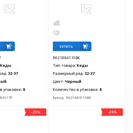
КУПИТЬ
P
R621884115BK
Кеды
Тип товара:
Кеды
ряд:
32-37
Размерный ряд:
32-37
вый
Цвет:
Черный
в упаковке:
8
Количество в упаковке:
8
84117P
Бренд:
R621884115BK
-25%
-25%