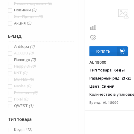
Рекомендуемые
(0)
Новинки
(2)
Хит Продаж
(0)
Акция
(5)
БРЕНД
Antilopa
(4)
КУПИТЬ
AOXIDU
(0)
Flamingo
(2)
AL 18000
Happy Di
(0)
Тип товара:
Кеды
KNT
(0)
Размерный ряд:
21-25
MEITESI
(0)
Nasite
(0)
Цвет:
Синий
Paliament
(0)
Количество в упаковк
Pixel
(0)
Бренд:
AL 18000
QWEST
(1)
Tom&Miki
(2)
Тип товара
Бриллиант
(0)
Звезда
(0)
Кеды
(12)
Зебра
(0)