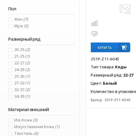
Калория
(0)
Пол
Капитошка
(0)
Котёнок
(0)
Жен
(7)
Леопард
(0)
Муж
(5)
М.Мичи
(0)
Мышонок
(0)
Размерный ряд
Пчелка Доми
(0)
КУПИТЬ
20-25
(2)
Сказка
(3)
21-25
(1)
251P-Z11-6045
22-27
(2)
Тип товара:
Кеды
24-29
(2)
Размерный ряд:
22-27
25-30
(1)
27-32
(1)
Цвет:
Белый
32-37
(2)
Количество в упаковк
34-39
(1)
Бренд:
251P-Z11-6045
Материал внешний
Иск.кожа
(3)
Искусственная Кожа
(1)
Текстиль
(6)