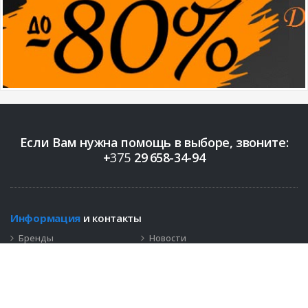
Если Вам нужна помощь в выборе, звоните:
+
375
29
658-34-94
Информация
и контакты
Бренды
Новости
Контакты
+375 (29)
658-34-94
info@bigopt.by