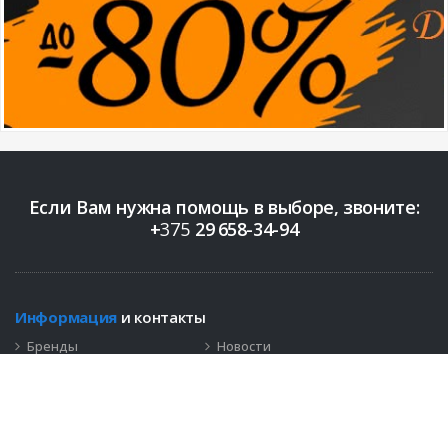
Если Вам нужна помощь в выборе, звоните:
+
375
29
658-34-94
Информация
и контакты
Бренды
Новости
Контакты
+375 (29)
658-34-94
info@bigopt.by