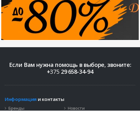
Если Вам нужна помощь в выборе, звоните:
+
375
29
658-34-94
Информация
и контакты
Бренды
Новости
Контакты
+375 (29)
658-34-94
info@bigopt.by