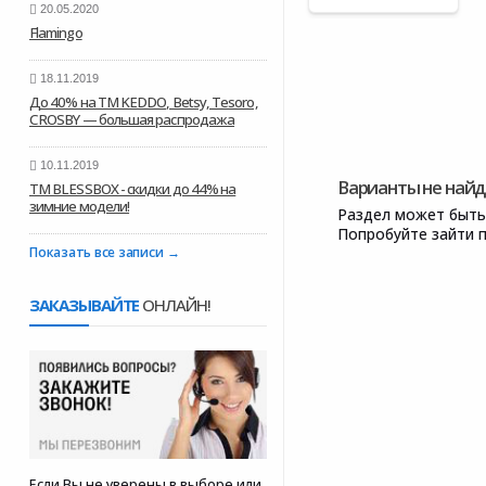
20.05.2020
Flamingo
18.11.2019
До 40% на ТМ KEDDO, Betsy, Tesoro,
CROSBY — большая распродажа
10.11.2019
Варианты не найд
ТМ BLESSBOX - скидки до 44% на
зимние модели!
Раздел может быть
Попробуйте зайти п
Показать все записи
ЗАКАЗЫВАЙТЕ
ОНЛАЙН!
Если Вы не уверены в выборе или