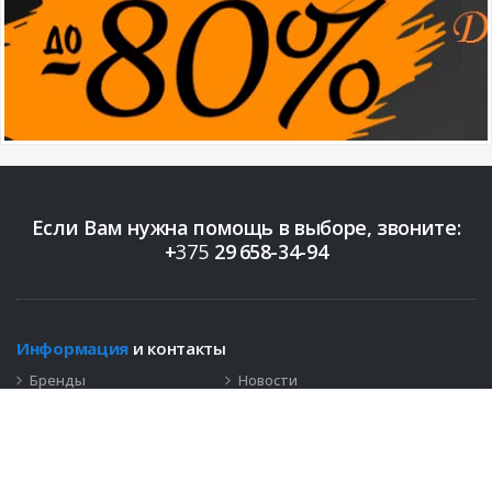
Если Вам нужна помощь в выборе, звоните:
+
375
29
658-34-94
Информация
и контакты
Бренды
Новости
Контакты
+375 (29)
658-34-94
info@bigopt.by