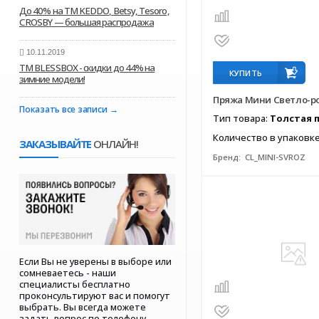
До 40% на ТМ KEDDO, Betsy, Tesoro,
CROSBY — большая распродажа
10.11.2019
ТМ BLESSBOX - скидки до 44% на
КУПИТЬ
зимние модели!
Пряжа Мини Светло-р
Показать все записи
Тип товара:
Толстая 
Количество в упаковк
ЗАКАЗЫВАЙТЕ
ОНЛАЙН!
Бренд:
CL_MINI-SVROZ
Если Вы не уверены в выборе или
сомневаетесь - наши
специалисты бесплатно
проконсультируют вас и помогут
выбрать. Вы всегда можете
задать вопрос по телефону