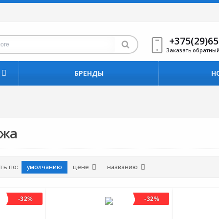
+375(29)65
Заказать обратны
БРЕНДЫ
Н
яжа
ть по:
умолчанию
цене
названию
-32%
-32%