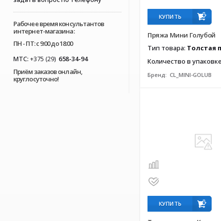
КУПИТЬ
Рабочее время консультантов
интернет-магазина:
Пряжа Мини Голубой
ПН - ПТ: с 9:00 до 18:00
Тип товара:
Толстая 
МТС:
+375 (29)
658-34-94
Количество в упаковк
Приём заказов онлайн,
Бренд:
CL_MINI-GOLUB
круглосуточно!
КУПИТЬ