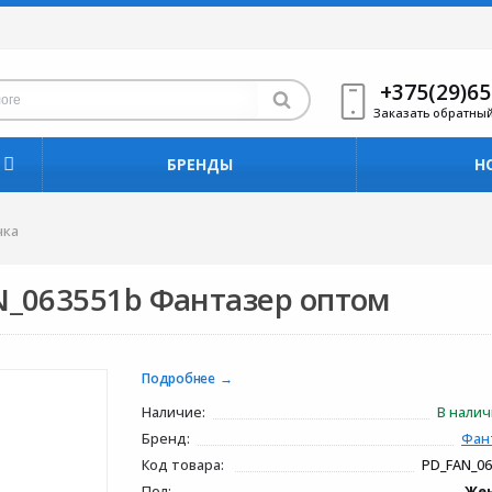
+375(29)65
Заказать обратны
БРЕНДЫ
Н
чка
N_063551b Фантазер оптом
Подробнее
Наличие:
В нали
Бренд:
Фан
Код товара:
PD_FAN_0
Пол:
Же