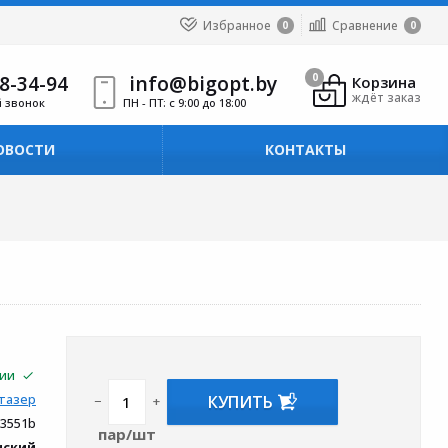
Избранное
Сравнение
0
0
8-34-94
info@bigopt.by
0
Корзина
ждёт заказ
й звонок
ПН - ПТ: с 9:00 до 18:00
ОВОСТИ
КОНТАКТЫ
чии
КУПИТЬ
тазер
−
+
63551b
пар/шт
нский