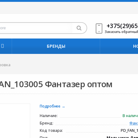
+375(29)65
Заказать обратны
БРЕНДЫ
Н
ровка
AN_103005 Фантазер оптом
Подробнее
Наличие:
В нали
Бренд:
Фан
Код товара:
PD_FAN_
Пол:
Мальчики,Де