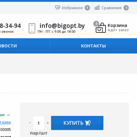
Избранное
Сравнение
0
0
8-34-94
info@bigopt.by
0
Корзина
ждёт заказ
й звонок
ПН - ПТ: с 9:00 до 18:00
ОВОСТИ
КОНТАКТЫ
чии
КУПИТЬ
тазер
−
+
103005
пар/шт
вочки