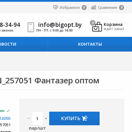
Избранное
Сравнение
0
0
8-34-94
info@bigopt.by
0
Корзина
ждёт заказ
й звонок
ПН - ПТ: с 9:00 до 18:00
ОВОСТИ
КОНТАКТЫ
N_257051 Фантазер оптом
чии
КУПИТЬ
тазер
−
+
257051
пар/шт
вочки