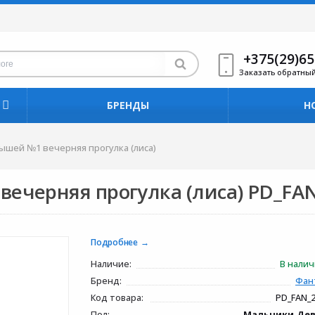
+375(29)65
Заказать обратны
БРЕНДЫ
Н
ышей №1 вечерняя прогулка (лиса)
ечерняя прогулка (лиса) PD_FA
Подробнее
Наличие:
В нали
Бренд:
Фан
Код товара:
PD_FAN_
Пол:
Мальчики,Де