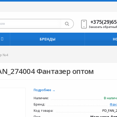
+375(29)65
Заказать обратны
БРЕНДЫ
Н
ор №4
AN_274004 Фантазер оптом
Подробнее
Наличие:
В нали
Бренд:
Фан
Код товара:
PD_FAN_
Пол:
Мальчики,Де