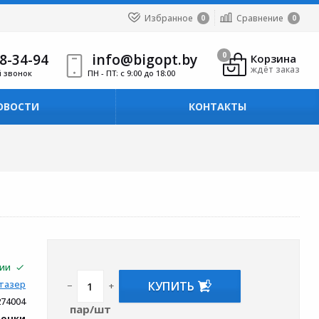
Избранное
Сравнение
0
0
8-34-94
info@bigopt.by
0
Корзина
ждёт заказ
й звонок
ПН - ПТ: с 9:00 до 18:00
ОВОСТИ
КОНТАКТЫ
чии
КУПИТЬ
тазер
−
+
274004
пар/шт
вочки