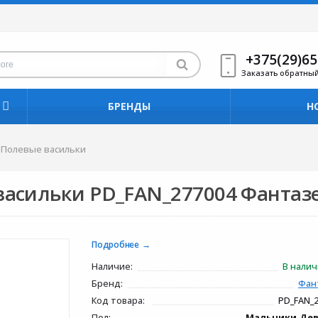
+375(29)65
Заказать обратны
БРЕНДЫ
Н
 Полевые васильки
васильки PD_FAN_277004 Фантаз
Подробнее
Наличие:
В нали
Бренд:
Фан
Код товара:
PD_FAN_
Пол:
Мальчики,Де