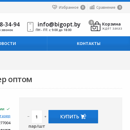
Избранное
Сравнение
0
0
8-34-94
info@bigopt.by
0
Корзина
ждёт заказ
й звонок
ПН - ПТ: с 9:00 до 18:00
ОВОСТИ
КОНТАКТЫ
ер оптом
чии
КУПИТЬ
тазер
−
+
277004
пар/шт
вочки