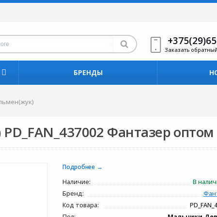
+375(29)65
Заказать обратны
БРЕНДЫ
Н
льмен(жук)
 PD_FAN_437002 Фантазер оптом
Подробнее
Наличие:
В нали
Бренд:
Фан
Код товара:
PD_FAN_
Пол:
Мальчики,Де