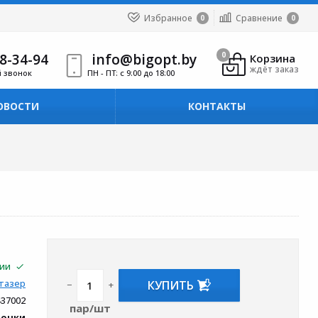
Избранное
Сравнение
0
0
8-34-94
info@bigopt.by
0
Корзина
ждёт заказ
й звонок
ПН - ПТ: с 9:00 до 18:00
ОВОСТИ
КОНТАКТЫ
чии
КУПИТЬ
тазер
−
+
437002
пар/шт
вочки