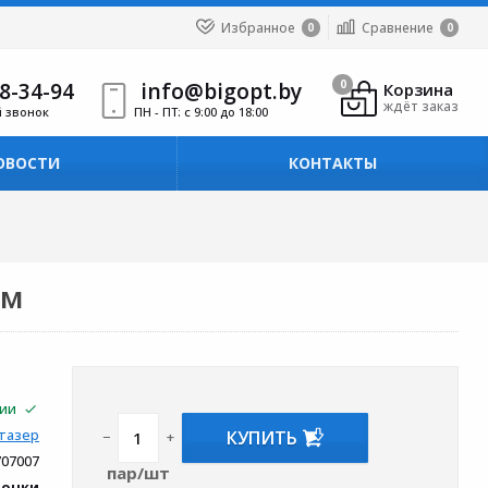
Избранное
Сравнение
0
0
8-34-94
info@bigopt.by
0
Корзина
ждёт заказ
й звонок
ПН - ПТ: с 9:00 до 18:00
ОВОСТИ
КОНТАКТЫ
ом
чии
КУПИТЬ
тазер
−
+
707007
пар/шт
вочки