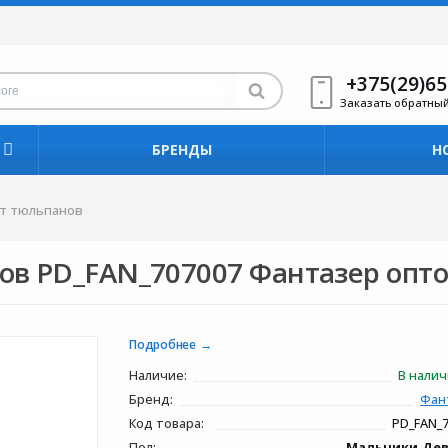
+375(29)65
Заказать обратны
БРЕНДЫ
Н
ет тюльпанов
нов PD_FAN_707007 Фантазер опт
Подробнее
Наличие:
В нали
Бренд:
Фан
Код товара:
PD_FAN_
Пол:
Мальчики,Де