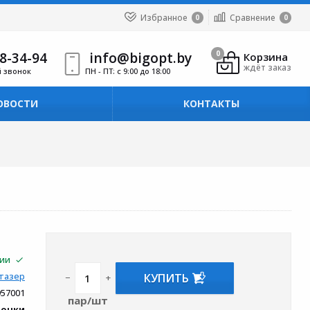
Избранное
Сравнение
0
0
8-34-94
info@bigopt.by
0
Корзина
ждёт заказ
й звонок
ПН - ПТ: с 9:00 до 18:00
ОВОСТИ
КОНТАКТЫ
чии
КУПИТЬ
тазер
−
+
957001
пар/шт
вочки