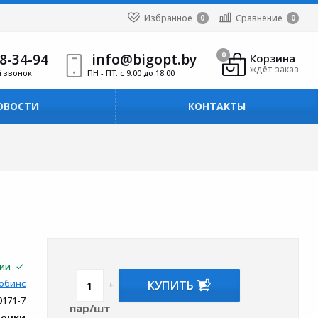
Избранное
Сравнение
0
0
8-34-94
info@bigopt.by
0
Корзина
ждёт заказ
й звонок
ПН - ПТ: с 9:00 до 18:00
ОВОСТИ
КОНТАКТЫ
чии
КУПИТЬ
обинс
−
+
0171-7
пар/шт
вочки