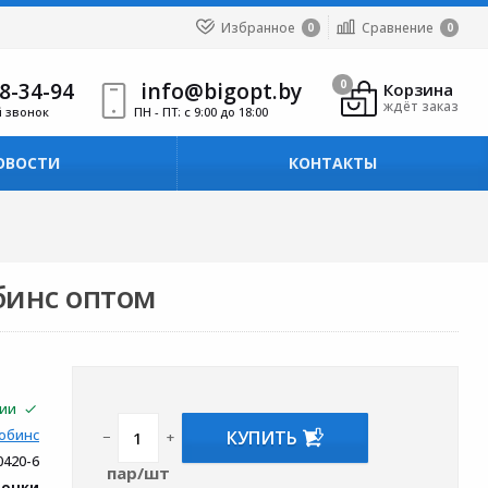
Избранное
Сравнение
0
0
8-34-94
info@bigopt.by
0
Корзина
ждёт заказ
й звонок
ПН - ПТ: с 9:00 до 18:00
ОВОСТИ
КОНТАКТЫ
бинс оптом
чии
КУПИТЬ
обинс
−
+
0420-6
пар/шт
вочки