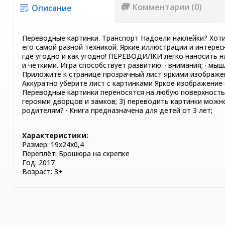
Комментарии (0)
Описание
Переводные картинки. Транспорт Надоели наклейки? Хо
его самой разной техникой. Яркие иллюстрации и интер
где угодно и как угодно! ПЕРЕВОДИЛКИ легко наносить н
и чёткими. Игра способствует развитию: · внимания; · м
Приложите к странице прозрачный лист яркими изображени
Аккуратно уберите лист с картинками Яркое изображение о
Переводные картинки переносятся на любую поверхность. 
героями дворцов и замков; 3) переводить картинки можн
родителям? · Книга предназначена для детей от 3 лет;
Характеристики:
Размер: 19х24х0,4
Переплёт: Брошюра на скрепке
Год: 2017
Возраст: 3+