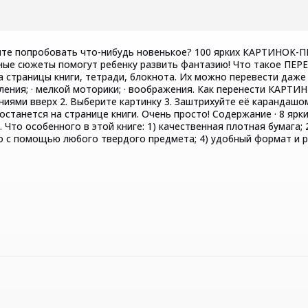
тите попробовать что-нибудь новенькое? 100 ярких КАРТИНОК-
есные сюжеты помогут ребенку развить фантазию! Что такое 
а страницы книги, тетради, блокнота. Их можно перевести даж
ышления; · мелкой моторики; · воображения. Как перенести КАР
ями вверх 2. Выберите картинку 3. Заштрихуйте её карандашом 
станется на странице книги. Очень просто! Содержание · 8 ярких
Что особенного в этой книге: 1) качественная плотная бумага;
о с помощью любого твердого предмета; 4) удобный формат и р