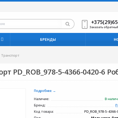
+375(29)65
Заказать обратны
БРЕНДЫ
Н
 Транспорт
рт PD_ROB_978-5-4366-0420-6 Ро
Подробнее
Наличие:
В нали
Бренд:
Р
Код товара:
PD_ROB_978-5-4366-
Пол:
Мальчики,Де